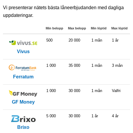
Vi presenterar nätets bästa låneerbjudanden med dagliga
uppdateringar.
Min belopp
Max belopp
Min löptid
Max löptid
500
20 000
1 mån
1 år
Vivus
1 000
35 000
1 mån
3 mån
Ferratum
1 000
30 000
1 mån
Valfri
GF Money
5 000
30 000
1 år
4 år
Brixo