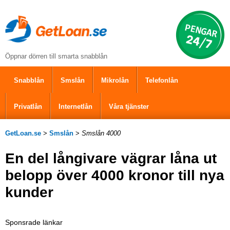
Öppnar dörren till smarta snabblån
Snabblån
Smslån
Mikrolån
Telefonlån
Privatlån
Internetlån
Våra tjänster
GetLoan.se
>
Smslån
>
Smslån 4000
En del långivare vägrar låna ut
belopp över 4000 kronor till nya
kunder
Sponsrade länkar