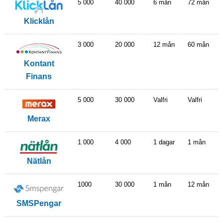
5 000
40 000
6 mån
72 mån
Klicklån
3 000
20 000
12 mån
60 mån
Kontant
Finans
5 000
30 000
Valfri
Valfri
Merax
1 000
4 000
1 dagar
1 mån
Nätlån
1000
30 000
1 mån
12 mån
SMSPengar