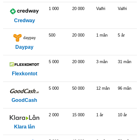
1 000
20 000
Valfri
Valfri
Credway
500
20 000
1 mån
5 år
Daypay
5 000
20 000
3 mån
31 mån
Flexkontot
5 000
50 000
12 mån
96 mån
GoodCash
2 000
15 000
1 år
10 år
Klara lån