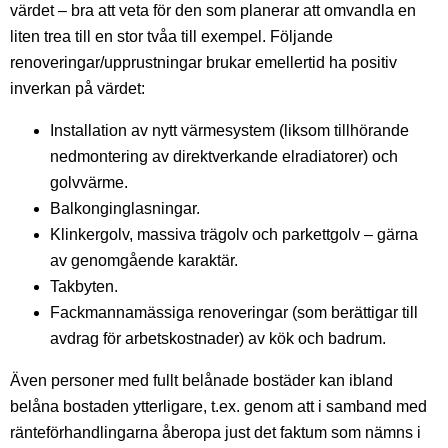
värdet – bra att veta för den som planerar att omvandla en
liten trea till en stor tvåa till exempel. Följande
renoveringar/upprustningar brukar emellertid ha positiv
inverkan på värdet:
Installation av nytt värmesystem (liksom tillhörande
nedmontering av direktverkande elradiatorer) och
golvvärme.
Balkonginglasningar.
Klinkergolv, massiva trägolv och parkettgolv – gärna
av genomgående karaktär.
Takbyten.
Fackmannamässiga renoveringar (som berättigar till
avdrag för arbetskostnader) av kök och badrum.
Även personer med fullt belånade bostäder kan ibland
belåna bostaden ytterligare, t.ex. genom att i samband med
ränteförhandlingarna åberopa just det faktum som nämns i