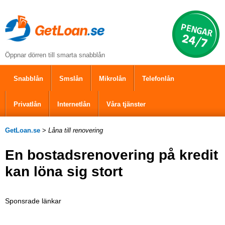
Öppnar dörren till smarta snabblån
Snabblån
Smslån
Mikrolån
Telefonlån
Privatlån
Internetlån
Våra tjänster
GetLoan.se
>
Låna till renovering
En bostadsrenovering på kredit
kan löna sig stort
Sponsrade länkar