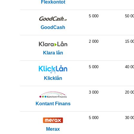
Flexkontot
5 000
50 0
GoodCash
2 000
15 0
Klara lån
5 000
40 0
Klicklån
3 000
20 0
Kontant Finans
5 000
30 0
Merax