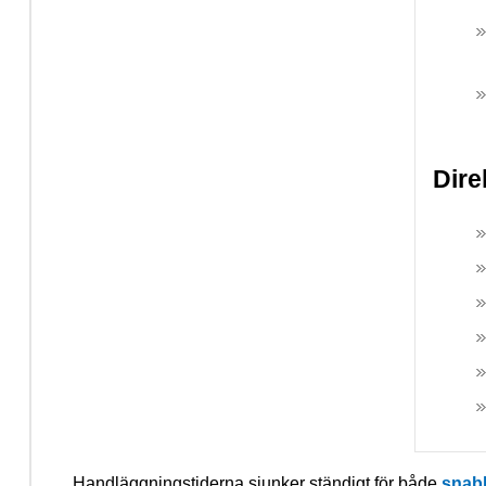
Dire
Handläggningstiderna sjunker ständigt för både
snab