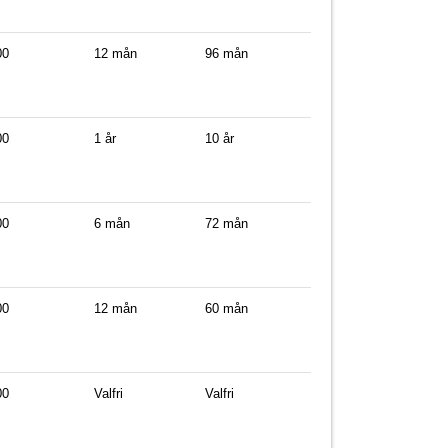
00
12 mån
96 mån
00
1 år
10 år
00
6 mån
72 mån
00
12 mån
60 mån
00
Valfri
Valfri