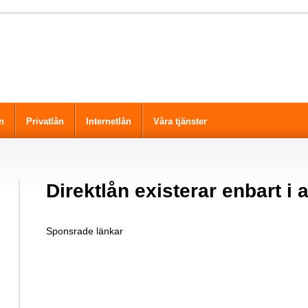
n
Privatlån
Internetlån
Våra tjänster
Direktlån existerar enbart i
Sponsrade länkar