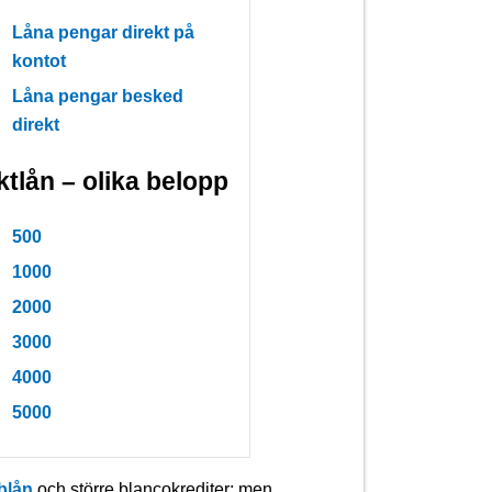
Låna pengar direkt på
kontot
Låna pengar besked
direkt
ktlån – olika belopp
500
1000
2000
3000
4000
5000
blån
och större blancokrediter; men