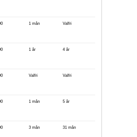
00
1 mån
Valfri
00
1 år
4 år
00
Valfri
Valfri
00
1 mån
5 år
00
3 mån
31 mån