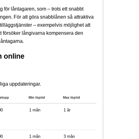
 för låntagaren, som – trots ett snabbt
ngen. För att göra snabblånen så attraktiva
 tilläggstjänster – exempelvis möjlighet att
sätt försöker långivarna kompensera den
låntagarna.
 online
liga uppdateringar.
elopp
Min löptid
Max löptid
00
1 mån
1 år
00
1 mån
3 mån