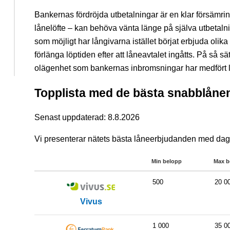
Bankernas fördröjda utbetalningar är en klar försämring
lånelöfte – kan behöva vänta länge på själva utbetalni
som möjligt har långivarna istället börjat erbjuda olika
förlänga löptiden efter att låneavtalet ingåtts. På så 
olägenhet som bankernas inbromsningar har medfört 
Topplista med de bästa snabblånen
Senast uppdaterad: 8.8.2026
Vi presenterar nätets bästa låneerbjudanden med dag
Min belopp
Max b
500
20 0
Vivus
1 000
35 0