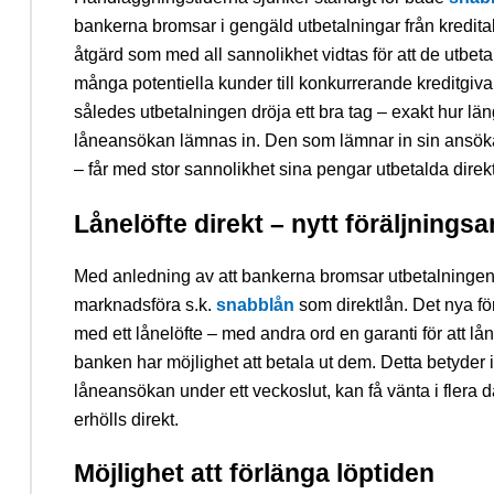
bankerna bromsar i gengäld utbetalningar från kreditak
åtgärd som med all sannolikhet vidtas för att de utbeta
många potentiella kunder till konkurrerande kreditgivare
således utbetalningen dröja ett bra tag – exakt hur län
låneansökan lämnas in. Den som lämnar in sin ansöka
– får med stor sannolikhet sina pengar utbetalda direkt
Lånelöfte direkt – nytt föräljnings
Med anledning av att bankerna bromsar utbetalningen 
marknadsföra s.k.
snabblån
som direktlån. Det nya för
med ett lånelöfte – med andra ord en garanti för att lå
banken har möjlighet att betala ut dem. Detta betyder 
låneansökan under ett veckoslut, kan få vänta i flera d
erhölls direkt.
Möjlighet att förlänga löptiden