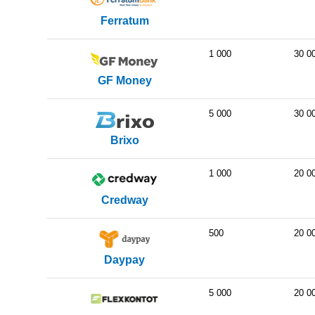
Ferratum
1 000
30 0
GF Money
5 000
30 0
Brixo
1 000
20 0
Credway
500
20 0
Daypay
5 000
20 0