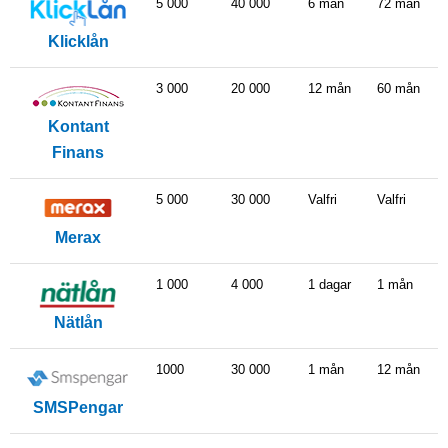
5 000
40 000
6 mån
72 mån
Klicklån
3 000
20 000
12 mån
60 mån
Kontant
Finans
5 000
30 000
Valfri
Valfri
Merax
1 000
4 000
1 dagar
1 mån
Nätlån
1000
30 000
1 mån
12 mån
SMSPengar