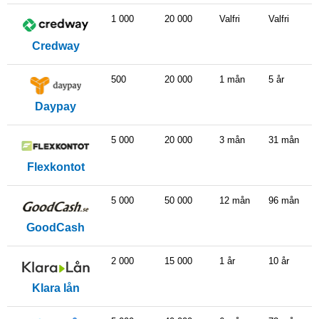
1 000
20 000
Valfri
Valfri
Credway
500
20 000
1 mån
5 år
Daypay
5 000
20 000
3 mån
31 mån
Flexkontot
5 000
50 000
12 mån
96 mån
GoodCash
2 000
15 000
1 år
10 år
Klara lån