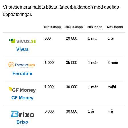
Vi presenterar nätets bästa låneerbjudanden med dagliga
uppdateringar.
Min belopp
Max belopp
Min löptid
Max löptid
500
20 000
1 mån
1 år
Vivus
1 000
35 000
1 mån
3 mån
Ferratum
1 000
30 000
1 mån
Valfri
GF Money
5 000
30 000
1 år
4 år
Brixo