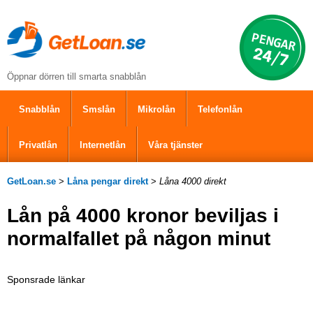
Öppnar dörren till smarta snabblån
Snabblån
Smslån
Mikrolån
Telefonlån
Privatlån
Internetlån
Våra tjänster
GetLoan.se
>
Låna pengar direkt
>
Låna 4000 direkt
Lån på 4000 kronor beviljas i
normalfallet på någon minut
Sponsrade länkar