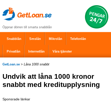
Öppnar dörren till smarta snabblån
Snabblån
Smslån
Mikrolån
Telefonlån
Privatlån
Internetlån
Våra tjänster
GetLoan.se
>
Låna 1000 snabbt
Undvik att låna 1000 kronor
snabbt med kreditupplysning
Sponsrade länkar