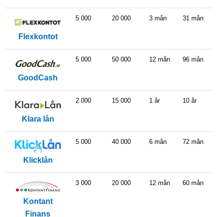
5 000
20 000
3 mån
31 mån
Flexkontot
5 000
50 000
12 mån
96 mån
GoodCash
2 000
15 000
1 år
10 år
Klara lån
5 000
40 000
6 mån
72 mån
Klicklån
3 000
20 000
12 mån
60 mån
Kontant
Finans