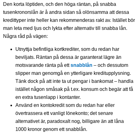
Den korta löptiden, och den höga räntan, på snabba
tusenkronorslån är å andra sidan så olönsamma att dessa
kredittyper inte heller kan rekommenderas rakt av. Istället bör
man leta med ljus och lykta efter alternativ till snabba lån.
Några råd på vägen:
Utnyttja befintliga kortkrediter, som du redan har
beviljats. Räntan på dessa är garanterat lägre än
motsvarande ränta på ett
snabblån
– och dessutom
slipper man genomgå en ytterligare kreditupplysning.
Tänk dock på att inte ta ut pengar i bankomat – handla
istället någon småsak på t.ex. konsum och begär att få
en extra tusenlapp i kontanter.
Använd en kontokredit som du redan har eller
övertrassera ett vanligt lönekonto; det senare
alternativet är, paradoxalt nog, billigare än att låna
1000 kronor genom ett snabblån.