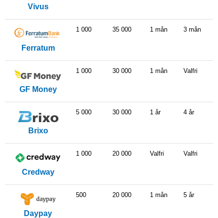
Vivus
1 000
35 000
1 mån
3 mån
Ferratum
1 000
30 000
1 mån
Valfri
GF Money
5 000
30 000
1 år
4 år
Brixo
1 000
20 000
Valfri
Valfri
Credway
500
20 000
1 mån
5 år
Daypay