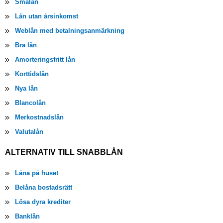
Smålån
Lån utan årsinkomst
Weblån med betalningsanmärkning
Bra lån
Amorteringsfritt lån
Korttidslån
Nya lån
Blancolån
Merkostnadslån
Valutalån
ALTERNATIV TILL SNABBLÅN
Låna på huset
Belåna bostadsrätt
Lösa dyra krediter
Banklån