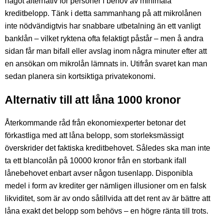
något alternativ för personer i behov av minimala
kreditbelopp. Tänk i detta sammanhang på att mikrolånen
inte nödvändigtvis har snabbare utbetalning än ett vanligt
banklån – vilket ryktena ofta felaktigt påstår – men å andra
sidan får man bifall eller avslag inom några minuter efter att
en ansökan om mikrolån lämnats in. Utifrån svaret kan man
sedan planera sin kortsiktiga privatekonomi.
Alternativ till att låna 1000 kronor
Återkommande råd från ekonomiexperter betonar det
förkastliga med att låna belopp, som storleksmässigt
överskrider det faktiska kreditbehovet. Således ska man inte
ta ett blancolån på 10000 kronor från en storbank ifall
lånebehovet enbart avser någon tusenlapp. Disponibla
medel i form av krediter ger nämligen illusioner om en falsk
likviditet, som är av ondo såtillvida att det rent av är bättre att
låna exakt det belopp som behövs – en högre ränta till trots.