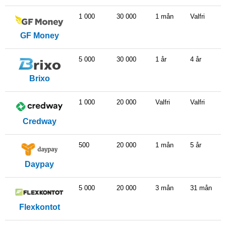
1 000
30 000
1 mån
Valfri
GF Money
5 000
30 000
1 år
4 år
Brixo
1 000
20 000
Valfri
Valfri
Credway
500
20 000
1 mån
5 år
Daypay
5 000
20 000
3 mån
31 mån
Flexkontot