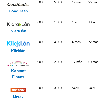
5 000
50 000
12 mån
96 mån
GoodCash
2 000
15 000
1 år
10 år
Klara lån
5 000
40 000
6 mån
72 mån
Klicklån
3 000
20 000
12 mån
60 mån
Kontant
Finans
5 000
30 000
Valfri
Valfri
Merax