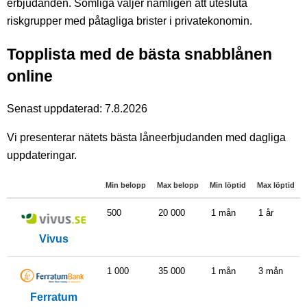
erbjudanden. Somliga väljer nämligen att utesluta
riskgrupper med påtagliga brister i privatekonomin.
Topplista med de bästa snabblånen
online
Senast uppdaterad: 7.8.2026
Vi presenterar nätets bästa låneerbjudanden med dagliga
uppdateringar.
Min belopp
Max belopp
Min löptid
Max löptid
500
20 000
1 mån
1 år
Vivus
1 000
35 000
1 mån
3 mån
Ferratum