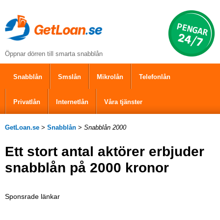
Öppnar dörren till smarta snabblån
Snabblån
Smslån
Mikrolån
Telefonlån
Privatlån
Internetlån
Våra tjänster
GetLoan.se
>
Snabblån
>
Snabblån 2000
Ett stort antal aktörer erbjuder
snabblån på 2000 kronor
Sponsrade länkar