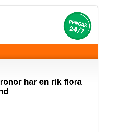
onor har en rik flora
and