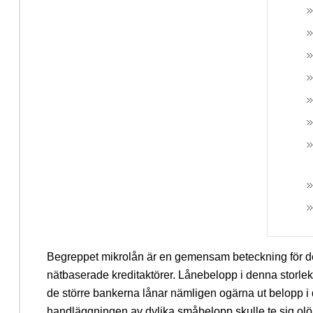
Begreppet mikrolån är en gemensam beteckning för 
nätbaserade kreditaktörer. Lånebelopp i denna storlek
de större bankerna lånar nämligen ogärna ut belopp i
handläggningen av dylika småbelopp skulle te sig ol