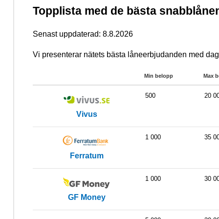
Topplista med de bästa snabblånen
Senast uppdaterad: 8.8.2026
Vi presenterar nätets bästa låneerbjudanden med dag
Min belopp
Max b
500
20 0
Vivus
1 000
35 0
Ferratum
1 000
30 0
GF Money