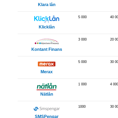
Klara lån
5 000
40 0
Klicklån
3 000
20 0
Kontant Finans
5 000
30 0
Merax
1 000
4 00
Nätlån
1000
30 0
SMSPengar