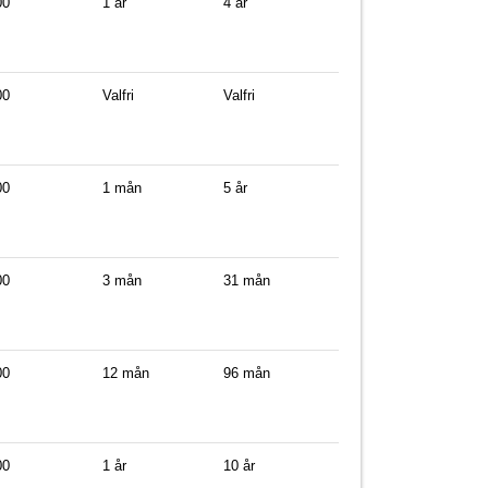
00
1 år
4 år
00
Valfri
Valfri
00
1 mån
5 år
00
3 mån
31 mån
00
12 mån
96 mån
00
1 år
10 år