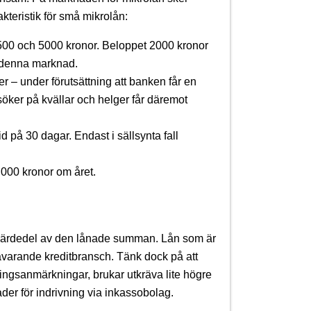
kteristik för små mikrolån:
n 500 och 5000 kronor. Beloppet 2000 kronor
å denna marknad.
er – under förutsättning att banken får en
öker på kvällar och helger får däremot
d på 30 dagar. Endast i sällsynta fall
 000 kronor om året.
 fjärdedel av den lånade summan. Lån som är
varande kreditbransch. Tänk dock på att
ningsanmärkningar, brukar utkräva lite högre
der för indrivning via inkassobolag.