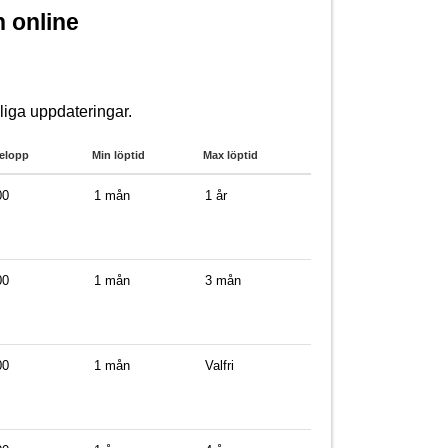
 online
liga uppdateringar.
elopp
Min löptid
Max löptid
00
1 mån
1 år
00
1 mån
3 mån
00
1 mån
Valfri