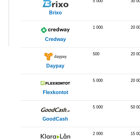
5 000
30 0
Brixo
1 000
20 0
Credway
500
20 0
Daypay
5 000
20 0
Flexkontot
5 000
50 0
GoodCash
2 000
15 0