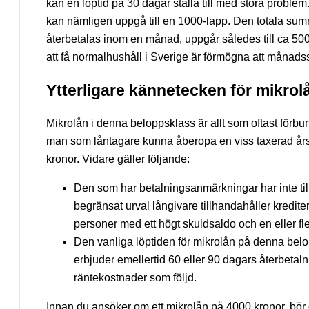
kan en löptid på 30 dagar ställa till med stora proble
kan nämligen uppgå till en 1000-lapp. Den totala sum
återbetalas inom en månad, uppgår således till ca 5
att få normalhushåll i Sverige är förmögna att månad
Ytterligare kännetecken för mikrol
Mikrolån i denna beloppsklass är allt som oftast förb
man som låntagare kunna åberopa en viss taxerad års
kronor. Vidare gäller följande:
Den som har betalningsanmärkningar har inte tillgå
begränsat urval långivare tillhandahåller krediter 
personer med ett högt skuldsaldo och en eller f
Den vanliga löptiden för mikrolån på denna belo
erbjuder emellertid 60 eller 90 dagars återbetal
räntekostnader som följd.
Innan du ansöker om ett mikrolån på 4000 kronor, bör