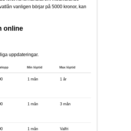
vatlån vanligen börjar på 5000 kronor, kan
 online
liga uppdateringar.
elopp
Min löptid
Max löptid
00
1 mån
1 år
00
1 mån
3 mån
00
1 mån
Valfri