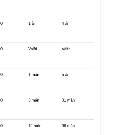
00
1 år
4 år
00
Valfri
Valfri
00
1 mån
5 år
00
3 mån
31 mån
00
12 mån
96 mån