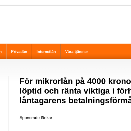
n
Privatlån
Internetlån
Våra tjänster
För mikrorlån på 4000 krono
löptid och ränta viktiga i förh
låntagarens betalningsförm
Sponsrade länkar