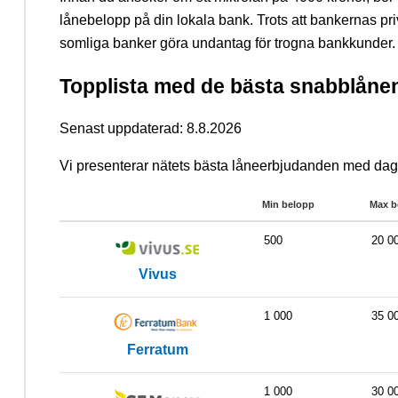
lånebelopp på din lokala bank. Trots att bankernas pri
somliga banker göra undantag för trogna bankkunder.
Topplista med de bästa snabblånen
Senast uppdaterad: 8.8.2026
Vi presenterar nätets bästa låneerbjudanden med dag
Min belopp
Max b
500
20 0
Vivus
1 000
35 0
Ferratum
1 000
30 0