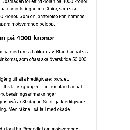
m. Kostnaden för ett mikrolån på 4000 kronor
man amorteringar och räntor, som ska
000 kronor. Som en jämförelse kan nämnas
sspara motsvarande belopp.
ån på 4000 kronor
undna med en rad olika krav. Bland annat ska
inkomst, som oftast ska överskrida 50 000
ng till alla kreditgivare; bara ett
till s.k. riskgrupper – hit hör bland annat
lera betalningsanmärkningar.
ppsnivå är 30 dagar. Somliga kreditgivare
ning. Men räkna i så fall med ökade
 du först ha förhandlat om motsvarande