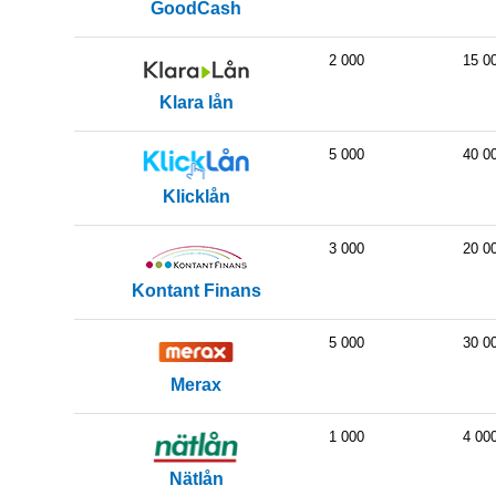
GoodCash
2 000
15 0
Klara lån
5 000
40 0
Klicklån
3 000
20 0
Kontant Finans
5 000
30 0
Merax
1 000
4 00
Nätlån