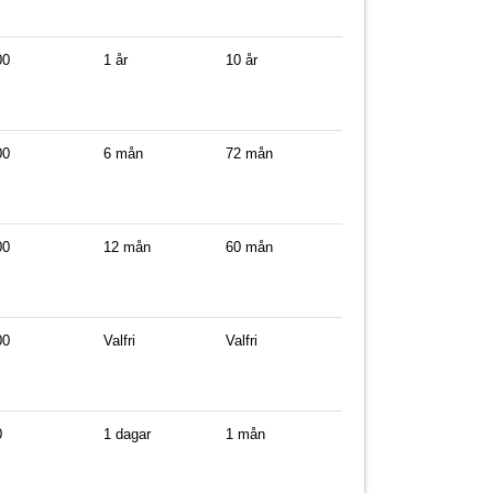
00
1 år
10 år
00
6 mån
72 mån
00
12 mån
60 mån
00
Valfri
Valfri
0
1 dagar
1 mån