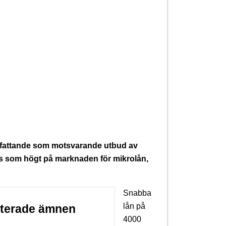
omfattande som motsvarande utbud av
as som högt på marknaden för mikrolån,
Snabba
lån på
aterade ämnen
4000