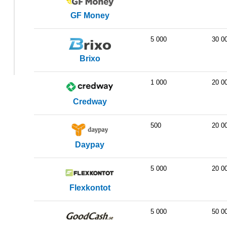
GF Money
5 000
30 0
Brixo
1 000
20 0
Credway
500
20 0
Daypay
5 000
20 0
Flexkontot
5 000
50 0