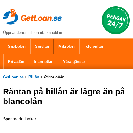
Öppnar dörren till smarta snabblån
Snabblån
Smslån
Mikrolån
Telefonlån
Privatlån
Internetlån
Våra tjänster
GetLoan.se
>
Billån
>
Ränta billån
Räntan på billån är lägre än på
blancolån
Sponsrade länkar