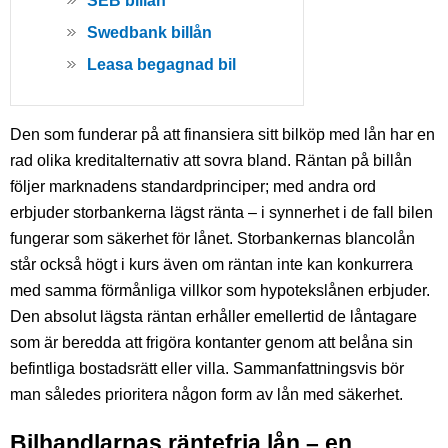
SEB billån
Swedbank billån
Leasa begagnad bil
Den som funderar på att finansiera sitt bilköp med lån har en
rad olika kreditalternativ att sovra bland. Räntan på billån
följer marknadens standardprinciper; med andra ord
erbjuder storbankerna lägst ränta – i synnerhet i de fall bilen
fungerar som säkerhet för lånet. Storbankernas blancolån
står också högt i kurs även om räntan inte kan konkurrera
med samma förmånliga villkor som hypotekslånen erbjuder.
Den absolut lägsta räntan erhåller emellertid de låntagare
som är beredda att frigöra kontanter genom att belåna sin
befintliga bostadsrätt eller villa. Sammanfattningsvis bör
man således prioritera någon form av lån med säkerhet.
Bilhandlarnas räntefria lån – en