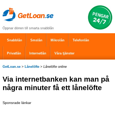
Öppnar dörren till smarta snabblån
Snabblån
Smslån
Mikrolån
Telefonlån
Privatlån
Internetlån
Våra tjänster
GetLoan.se
>
Lånelöfte
>
Lånelöfte online
Via internetbanken kan man på
några minuter få ett lånelöfte
Sponsrade länkar