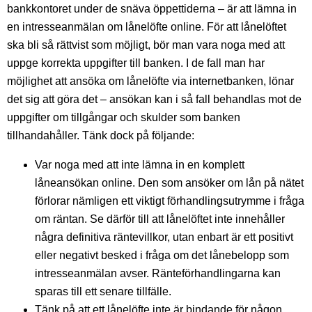
bankkontoret under de snäva öppettiderna – är att lämna in
en intresseanmälan om lånelöfte online. För att lånelöftet
ska bli så rättvist som möjligt, bör man vara noga med att
uppge korrekta uppgifter till banken. I de fall man har
möjlighet att ansöka om lånelöfte via internetbanken, lönar
det sig att göra det – ansökan kan i så fall behandlas mot de
uppgifter om tillgångar och skulder som banken
tillhandahåller. Tänk dock på följande:
Var noga med att inte lämna in en komplett
låneansökan online. Den som ansöker om lån på nätet
förlorar nämligen ett viktigt förhandlingsutrymme i fråga
om räntan. Se därför till att lånelöftet inte innehåller
några definitiva räntevillkor, utan enbart är ett positivt
eller negativt besked i fråga om det lånebelopp som
intresseanmälan avser. Ränteförhandlingarna kan
sparas till ett senare tillfälle.
Tänk på att ett lånelöfte inte är bindande för någon