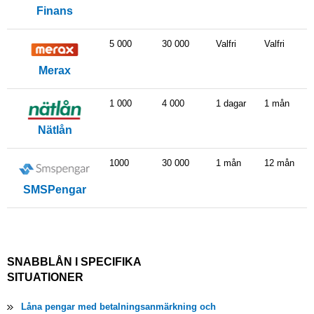
Finans
5 000
30 000
Valfri
Valfri
Merax
1 000
4 000
1 dagar
1 mån
Nätlån
1000
30 000
1 mån
12 mån
SMSPengar
SNABBLÅN I SPECIFIKA
SITUATIONER
Låna pengar med betalningsanmärkning och