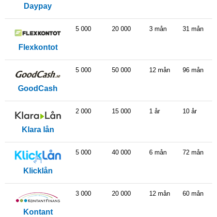
Daypay
5 000
20 000
3 mån
31 mån
Flexkontot
5 000
50 000
12 mån
96 mån
GoodCash
2 000
15 000
1 år
10 år
Klara lån
5 000
40 000
6 mån
72 mån
Klicklån
3 000
20 000
12 mån
60 mån
Kontant