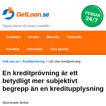
Öppnar dörren till smarta snabblån
Snabblån
Smslån
Mikrolån
Telefonlån
Privatlån
Internetlån
Våra tjänster
GetLoan.se
>
Kreditprövning
>
Lån utan kreditprövning
En kreditprövning är ett
betydligt mer subjektivt
begrepp än en kreditupplysning
Sponsrade länkar