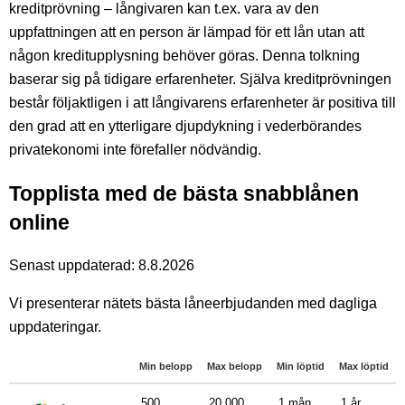
kreditprövning – långivaren kan t.ex. vara av den
uppfattningen att en person är lämpad för ett lån utan att
någon kreditupplysning behöver göras. Denna tolkning
baserar sig på tidigare erfarenheter. Själva kreditprövningen
består följaktligen i att långivarens erfarenheter är positiva till
den grad att en ytterligare djupdykning i vederbörandes
privatekonomi inte förefaller nödvändig.
Topplista med de bästa snabblånen
online
Senast uppdaterad: 8.8.2026
Vi presenterar nätets bästa låneerbjudanden med dagliga
uppdateringar.
Min belopp
Max belopp
Min löptid
Max löptid
500
20 000
1 mån
1 år