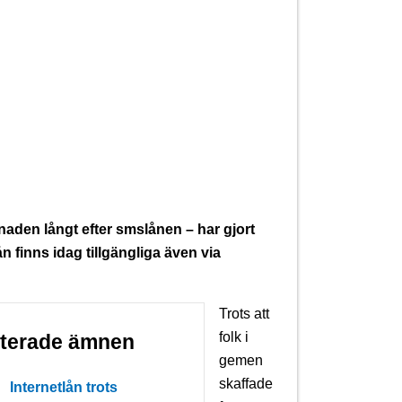
aden långt efter smslånen – har gjort
n finns idag tillgängliga även via
Trots att
folk i
aterade ämnen
gemen
skaffade
Internetlån trots