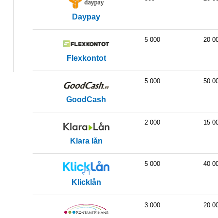
Daypay
5 000
20 0
Flexkontot
5 000
50 0
GoodCash
2 000
15 0
Klara lån
5 000
40 0
Klicklån
3 000
20 0