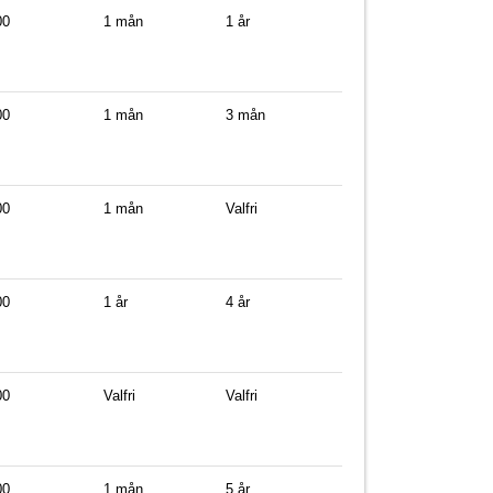
00
1 mån
1 år
00
1 mån
3 mån
00
1 mån
Valfri
00
1 år
4 år
00
Valfri
Valfri
00
1 mån
5 år