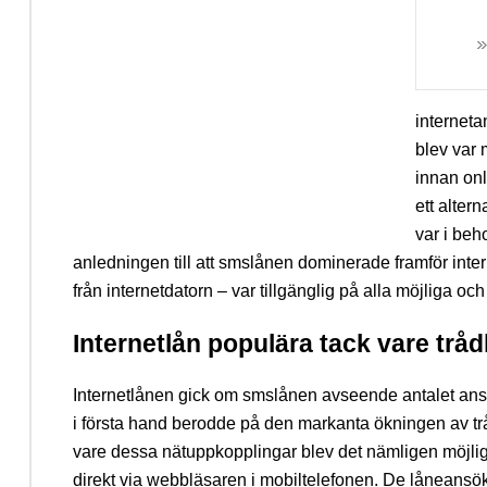
internet
blev var
innan onl
ett alter
var i beh
anledningen till att smslånen dominerade framför intern
från internetdatorn – var tillgänglig på alla möjliga och
Internetlån populära tack vare trå
Internetlånen gick om smslånen avseende antalet an
i första hand berodde på den markanta ökningen av tr
vare dessa nätuppkopplingar blev det nämligen möjlig
direkt via webbläsaren i mobiltelefonen. De låneansökn