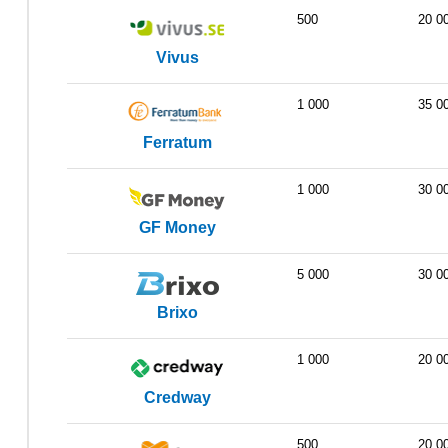
500
20 0
Vivus
1 000
35 0
Ferratum
1 000
30 0
GF Money
5 000
30 0
Brixo
1 000
20 0
Credway
500
20 0