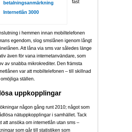
fast
betalningsanmärkning
Internetlån 3000
anslutning i hemmen innan mobiltelefonen
 mans egendom, slog smslånen igenom långt
inelånen. Att låna via sms var således länge
nativ även för vana internetanvändare, som
ov av snabba mikrokrediter. Den främsta
etlånen var att mobiltelefonen – till skillnad
 omöjliga ställen.
dlösa uppkopplingar
sökningar någon gång runt 2010; något som
ådlösa nätuppkopplingar i samhället. Tack
t att ansöka om internetlån utan sms –
ingar som går till statistiken som