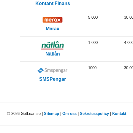
Kontant Finans
5 000
30 0
Merax
1 000
4 00
Nätlån
1000
30 0
SMSPengar
© 2026 GetLoan.se |
Sitemap
|
Om oss
|
Sekretesspolicy
|
Kontakt